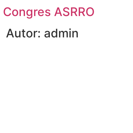
Sari
Congres ASRRO
la
conținut
Autor:
admin